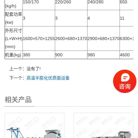
150/170
220/260
240/280
650
(kg/h)
配套功率
3
3
4
11
(kw)
外形尺寸
(L×W×H)
1600×570×1255
2600×680×1370
2900×680×1370
6300×14
(mm)
机重(kg)
380
900
980
4600
上一个：没有了!
下一个：
高温半膨化优质面设备
相关产品