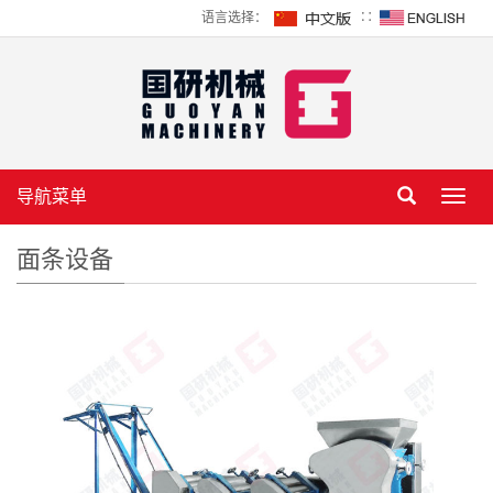
语言选择：
∷
导航菜单
Toggl
navig
面条设备