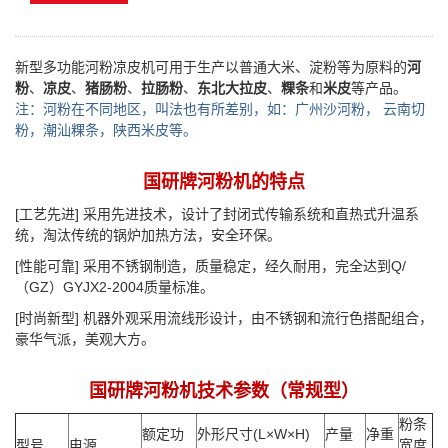
新型多功能河粉凉皮机可用于生产以普通大米、淀粉等为原料的
河
粉
、
凉皮
、
猪肠粉
、
拉肠粉
、
东北大拉皮
、
粿条
和
米皮
等产品。
注：河粉在不同地区，叫法也有所差别，如：广州沙河粉， 云南切
粉，潮汕粿条，陕西米皮等。
国研牌河粉机的特点
[工艺先进] 采用先进技术，设计了封闭式传输系统和直热式升温系
统，淘汰传统的锅炉加热方法，安全环保。
[性能可靠] 采用不锈钢制造，质量稳定，经久耐用，完全达到Q/
（GZ）GYJX2-2004质量标准。
[时尚新型] 机器外观采用流线形设计，由不锈钢和流行色搭配组合，
豪华气派，美观大方。
国研牌河粉机技术参数（常规型）
粉条
额定功
外形尺寸(L×W×H)
产量
净重
型号
电源
宽度